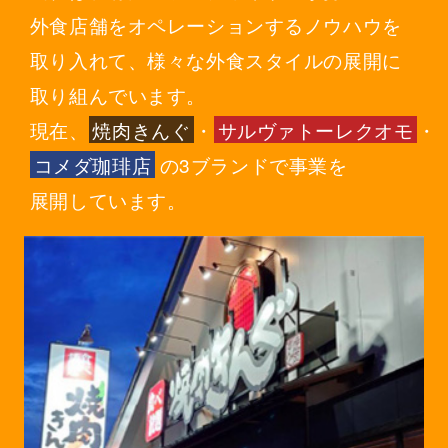
外食店舗をオペレーションするノウハウを
取り入れて、様々な外食スタイルの展開に
取り組んでいます。
現在、
焼肉きんぐ
・
サルヴァトーレクオモ
・
コメダ珈琲店
の3ブランドで事業を
展開しています。